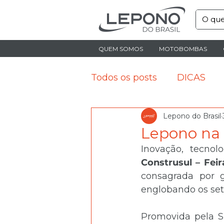
QUEM SOMOS
MOTOBOMBAS
Todos os posts
DICAS
Lepono do Brasil
Lepono na
Construsul – Fei
consagrada por g
englobando os set
Promovida pela Su