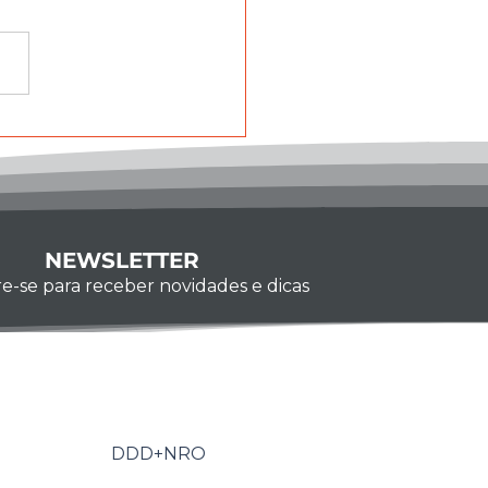
ono apresenta
ções inovadoras em
beamento na IFAT
il 2025
NEWSLETTER
e-se para receber novidades e dicas
Whatsapp