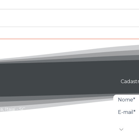
Lepono leva soluções
Lep
sustentáveis em
solu
bombeamento para a
bom
Intersolar Brasil 2025
Bras
Cadastr
 Itajaí - SC