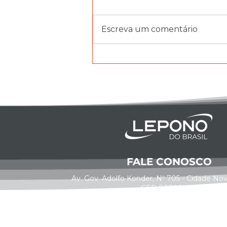
Escreva um comentário
Lepono e LPN levam
inovações ao cenário do
saneamento na Fenasan
2025
FALE CONOSCO
Av. Gov. Adolfo Konder, Nº 705 - Cidade Nova,
CEP 88308-001
(47) 3515-0880
(47) 9761-7160