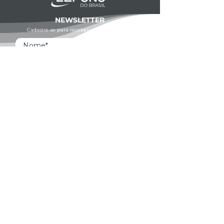
NEWSLETTER
Cadastre-se para receber novidades e dicas
Whatsapp
Ao inscrever-se, você confirma que concorda com o
tratamento de seus dados pessoais e em receber
comunicações do Grupo Unità. Para obter mais
informações, confira nossa
Política de Privacidade
ou
entre em contato conosco:
dpo@grupounita.com.br
Enviar