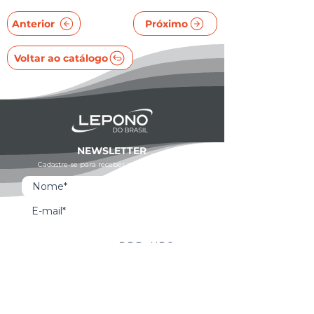
Anterior
Próximo
Voltar ao catálogo
NEWSLETTER
Cadastre-se para receber novidades e dicas
Whatsapp
Ao inscrever-se, você confirma que concorda com o
tratamento de seus dados pessoais e em receber
comunicações do Grupo Unità. Para obter mais
informações, confira nossa
Política de Privacidade
ou
entre em contato conosco:
dpo@grupounita.com.br