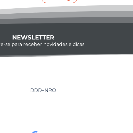
NEWSLETTER
e-se para receber novidades e dicas
Whatsapp
-se, você confirma que concorda com o tratamento
s pessoais e em receber comunicações do Grupo
obter mais informações, confira nossa
Política de
u entre em contato conosco:
ita.com.br