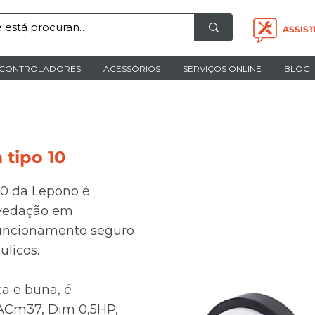
ASSIST
CONTROLADORES
ACESSÓRIOS
SERVIÇOS ONLINE
BLOG
 tipo 10
10 da Lepono é
 vedação em
uncionamento seguro
ulicos.
ca e buna, é
ACm37, Dim 0,5HP,