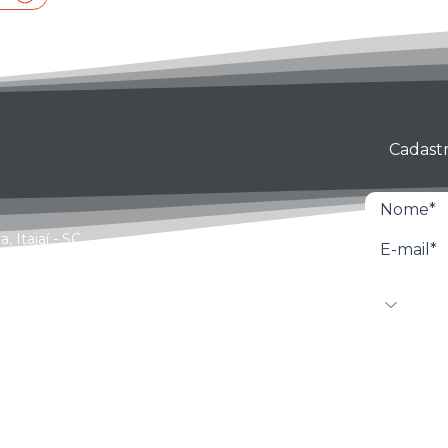
Cadastr
 Itajaí - SC
Ao inscrever
de seus dado
Unità. Para 
br
Privacidade
o
dpo@grupoun