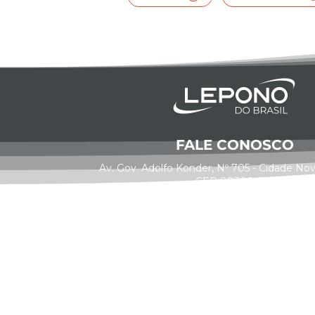
FALE CONOSCO
Av. Gov. Adolfo Konder, Nº 705 - Cidade Nova,
CEP 88308-001
(47) 3515-0880
(47) 9761-7160
0800 0011 025
contato@grupounita.com.