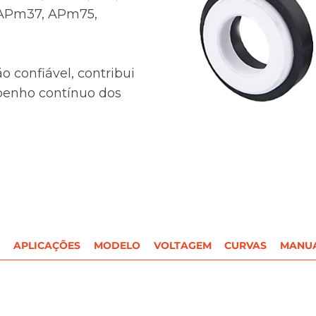
 APm37, APm75,
o confiável, contribui
penho contínuo dos
APLICAÇÕES
MODELO
VOLTAGEM
CURVAS
MANU