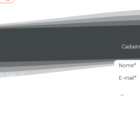
Cadastr
 Itajaí - SC
Ao inscrever
de seus dado
Unità. Para 
br
Privacidade
o
dpo@grupoun