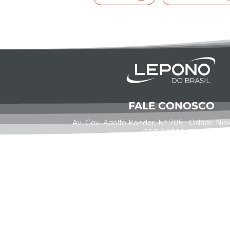
FALE CONOSCO
Av. Gov. Adolfo Konder, Nº 705 - Cidade Nova,
CEP 88308-001
(47) 3515-0880
(47) 9761-7160
0800 0011 025
contato@grupounita.com.