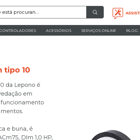
ASSIST
CONTROLADORES
ACESSÓRIOS
SERVIÇOS ONLINE
BLOG
 tipo 10
10 da Lepono é
 vedação em
 funcionamento
amentos.
ca e buna, é
ACm75, DIm 1,0 HP,