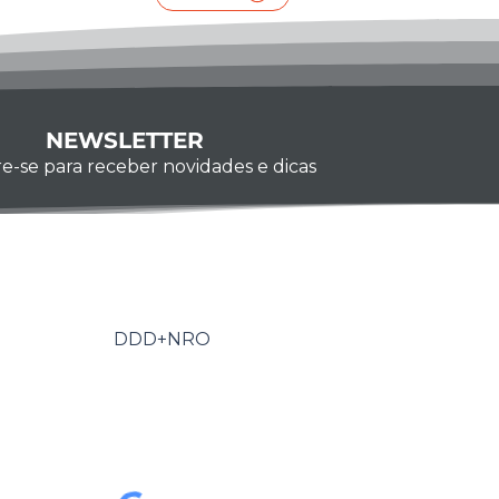
NEWSLETTER
e-se para receber novidades e dicas
Whatsapp
-se, você confirma que concorda com o tratamento
s pessoais e em receber comunicações do Grupo
obter mais informações, confira nossa
Política de
u entre em contato conosco:
ita.com.br