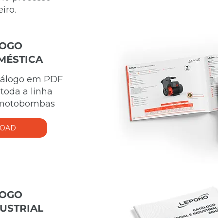
iro.
LOGO
MÉSTICA
atálogo em PDF
toda a linha
 motobombas
OAD
LOGO
DUSTRIAL