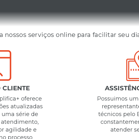
SERVIÇOS ONLINE
a nossos serviços online para facilitar seu di
 CLIENTE
ASSISTÊN
lifica+ oferece
Possuimos uma
ões atualizadas
representante
 uma série de
técnicos pelo B
o atendimento,
constantemen
r agilidade e
atender se
 no processo