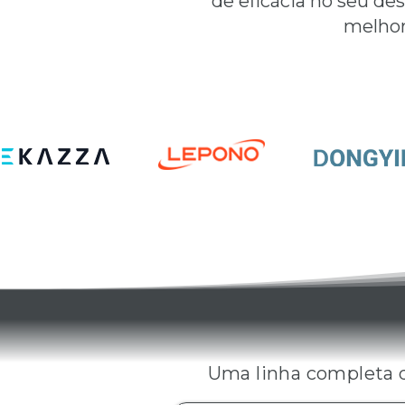
de eficácia no seu de
melhor
M
Uma linha completa d