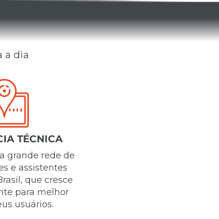
a a dia
CIA TÉCNICA
 grande rede de
s e assistentes
rasil, que cresce
te para melhor
us usuários.