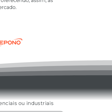
 oferecendo, assim, as
ercado.
IL
nciais ou industriais