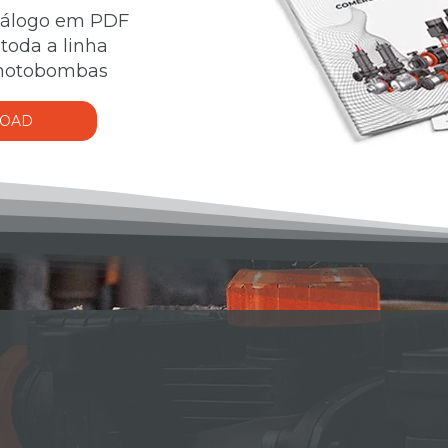
atálogo em PDF
toda a linha
 motobombas
OAD
ABE QUAL MOTOBOMBA ESC
EXCLUSIVO SIMULADOR DE DIMENSI
MOTOBOMBAS