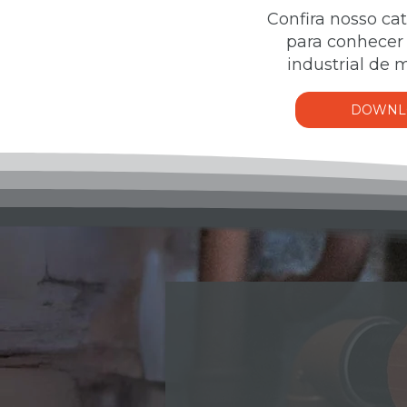
Confira nosso c
para conhecer 
industrial de
DOWNL
NÃO S
USE NOSSO 